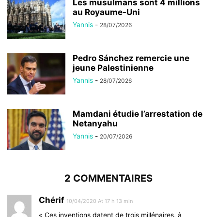
Les musulmans sont 4 millions
au Royaume-Uni
Yannis
-
28/07/2026
Pedro Sánchez remercie une
jeune Palestinienne
Yannis
-
28/07/2026
Mamdani étudie l’arrestation de
Netanyahu
Yannis
-
20/07/2026
2 COMMENTAIRES
Chérif
10/04/2020 At 17 h 13 min
« Ces inventions datent de trois millénaires, à