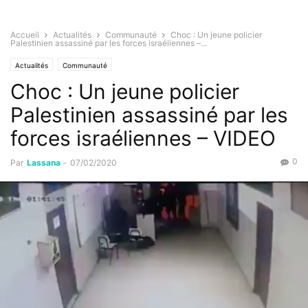
Accueil
Actualités
Communauté
Choc : Un jeune policier
Palestinien assassiné par les forces israéliennes –...
Actualités
Communauté
Choc : Un jeune policier
Palestinien assassiné par les
forces israéliennes – VIDEO
0
Par
Lassana
-
07/02/2020