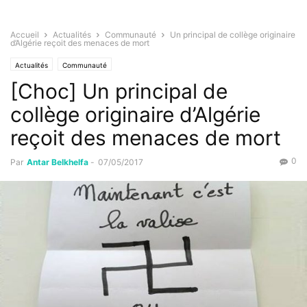
Accueil
Actualités
Communauté
Un principal de collège originaire
d’Algérie reçoit des menaces de mort
Actualités
Communauté
[Choc] Un principal de
collège originaire d’Algérie
reçoit des menaces de mort
0
Par
Antar Belkhelfa
-
07/05/2017