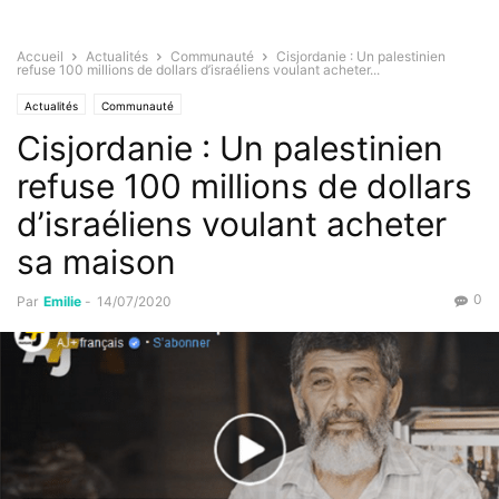
Accueil
Actualités
Communauté
Cisjordanie : Un palestinien
refuse 100 millions de dollars d’israéliens voulant acheter...
Actualités
Communauté
Cisjordanie : Un palestinien
refuse 100 millions de dollars
d’israéliens voulant acheter
sa maison
0
Par
Emilie
-
14/07/2020