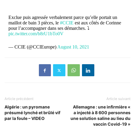
Exclue puis agressée verbalement parce qu’elle portait un
maillot de bain 3 pièces, le
#CCIE
est aux côtés de Corinne
pour l’accompagner dans ses démarches. ⤵
pic.twitter.com/b8rU1bTo0V
— CCIE (@CCIEurope)
August 10, 2021
Article précédent
Article suivant
Algérie : un pyromane
Allemagne : une infirmière «
présumé lynché et brûlé vif
a injecté à 8 600 personnes
par la foule – VIDEO
une solution saline au lieu du
vaccin Covid-19 »