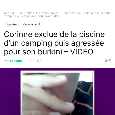
Accueil
Actualités
Communauté
Corinne exclue de la piscine d’un
camping puis agressée pour son burkini...
Actualités
Communauté
Corinne exclue de la piscine
d’un camping puis agressée
pour son burkini – VIDEO
0
Par
Lassana
-
12/08/2021