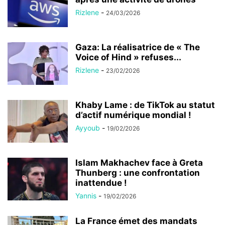
Rizlene
-
24/03/2026
Gaza: La réalisatrice de « The
Voice of Hind » refuses...
Rizlene
-
23/02/2026
Khaby Lame : de TikTok au statut
d’actif numérique mondial !
Ayyoub
-
19/02/2026
Islam Makhachev face à Greta
Thunberg : une confrontation
inattendue !
Yannis
-
19/02/2026
La France émet des mandats