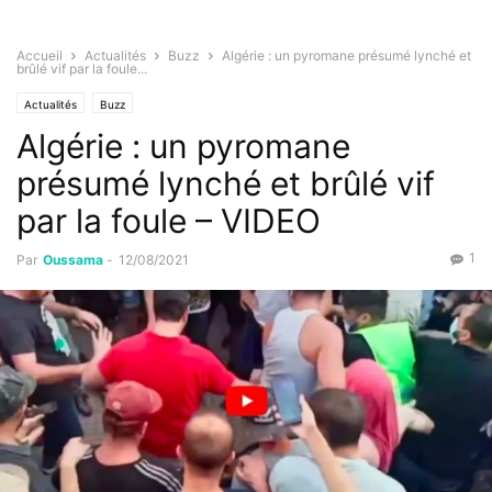
Accueil
Actualités
Buzz
Algérie : un pyromane présumé lynché et
brûlé vif par la foule...
Actualités
Buzz
Algérie : un pyromane
présumé lynché et brûlé vif
par la foule – VIDEO
1
Par
Oussama
-
12/08/2021