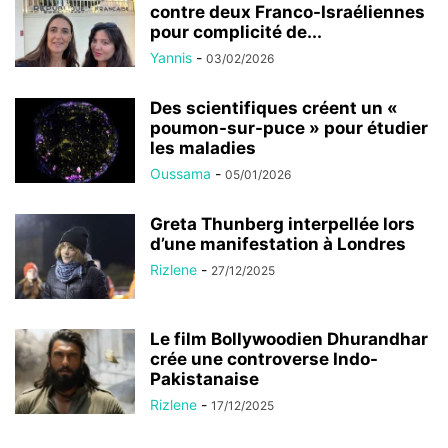
contre deux Franco-Israéliennes
pour complicité de...
Yannis
-
03/02/2026
Des scientifiques créent un «
poumon-sur-puce » pour étudier
les maladies
Oussama
-
05/01/2026
Greta Thunberg interpellée lors
d’une manifestation à Londres
Rizlene
-
27/12/2025
Le film Bollywoodien Dhurandhar
crée une controverse Indo-
Pakistanaise
Rizlene
-
17/12/2025