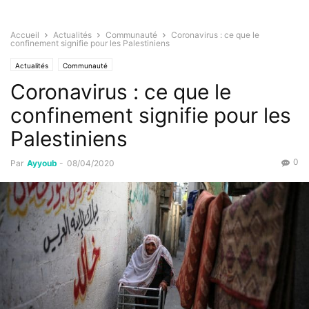
Accueil
Actualités
Communauté
Coronavirus : ce que le
confinement signifie pour les Palestiniens
Actualités
Communauté
Coronavirus : ce que le
confinement signifie pour les
Palestiniens
0
Par
Ayyoub
-
08/04/2020