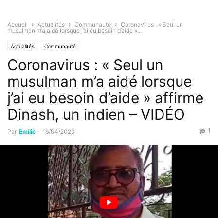
Accueil
Actualités
Communauté
Coronavirus : « Seul un
musulman m’a aidé lorsque j’ai eu besoin d’aide »...
Actualités
Communauté
Coronavirus : « Seul un
musulman m’a aidé lorsque
j’ai eu besoin d’aide » affirme
Dinash, un indien – VIDÉO
1
Par
Emilie
-
16/04/2020