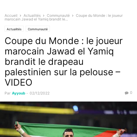
Accueil
Actualités
Communauté
Coupe du Monde : le joueur
marocain Jawad el Yamiq brandit le...
Actualités
Communauté
Coupe du Monde : le joueur
marocain Jawad el Yamiq
brandit le drapeau
palestinien sur la pelouse –
VIDEO
0
Par
Ayyoub
-
02/12/2022