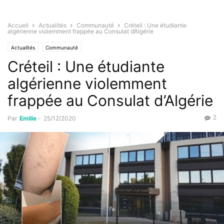
Accueil
Actualités
Communauté
Créteil : Une étudiante
algérienne violemment frappée au Consulat d’Algérie
Actualités
Communauté
Créteil : Une étudiante
algérienne violemment
frappée au Consulat d’Algérie
2
Par
Emilie
-
25/12/2020