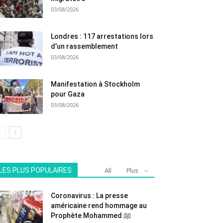
03/08/2026
Londres : 117 arrestations lors
d’un rassemblement
03/08/2026
Manifestation à Stockholm
pour Gaza
03/08/2026
LES PLUS POPULAIRES
All
Plus
Coronavirus : La presse
américaine rend hommage au
Prophète Mohammed ﷺ