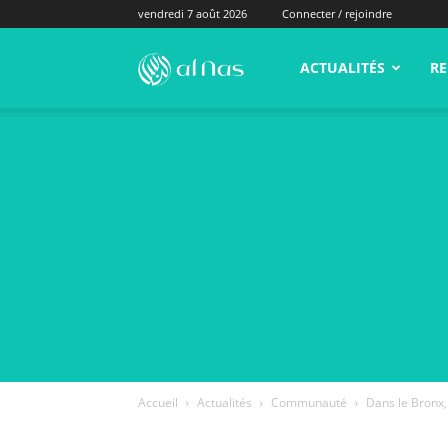
vendredi 7 août 2026
Connecter / rejoindre
alNas.fr
ACTUALITÉS
RE
Accueil
Actualités
Communauté
Dans le Bronx,