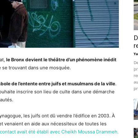
D
r
Ya
at,
le Bronx devient le théâtre d’un phénomène inédit
De
ue se trouvant dans une mosquée.
pr
re
au
ole de l’entente entre juifs et musulmans de la ville
.
pr
haite inscrire son lieu de culte dans une démarche
autés.
ynagogue, les juifs ont dû vendre l’édifice en 2003. À
e et venaient en aide aux nécessiteux de toutes les
le contact avait été établi avec Cheikh Moussa Drammeh.