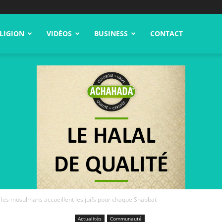
LIGION
VIDÉOS
BUSINESS
CONTACT
 les musulmans accueillent les juifs pour chaque Shabbat
Actualités
Communauté