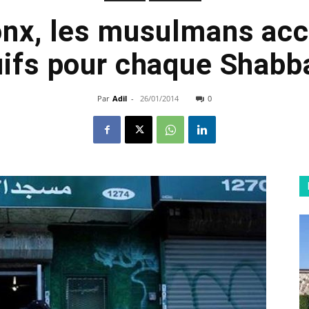
onx, les musulmans accu
uifs pour chaque Shabb
Par
Adil
-
26/01/2014
0