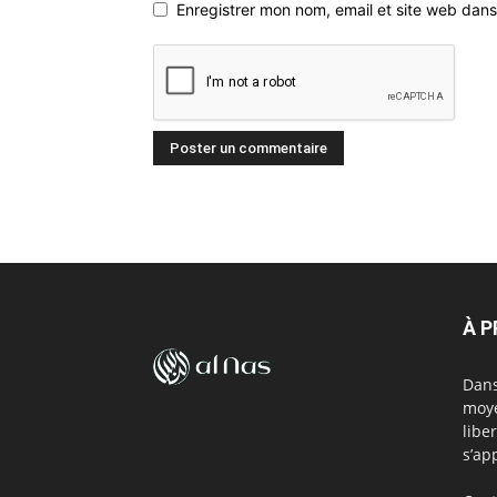
Enregistrer mon nom, email et site web dans
À 
Dans
moye
libe
s’ap