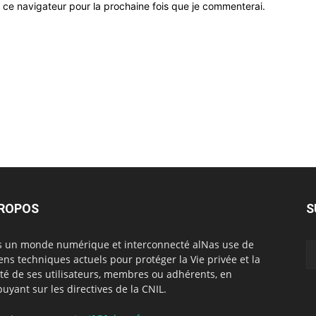
 ce navigateur pour la prochaine fois que je commenterai.
PROPOS
S
 un monde numérique et interconnecté alNas use de
ns techniques actuels pour protéger la Vie privée et la
rté de ses utilisateurs, membres ou adhérents, en
puyant sur les directives de la CNIL.