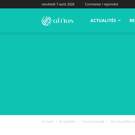
vendredi 7 août 2026
Connecter / rejoindre
alNas.fr
ACTUALITÉS
RE
Accueil
Actualités
Communauté
De nouvelles 