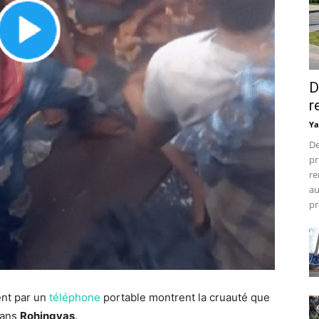
D
r
Ya
De
pr
re
au
pr
nt par un
téléphone
portable montrent la cruauté que
mans
Rohingyas
.