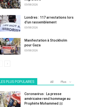
03/08/2026
Londres : 117 arrestations lors
d’un rassemblement
03/08/2026
Manifestation à Stockholm
pour Gaza
03/08/2026
LES PLUS POPULAIRES
All
Plus
Coronavirus : La presse
américaine rend hommage au
Prophète Mohammed ﷺ