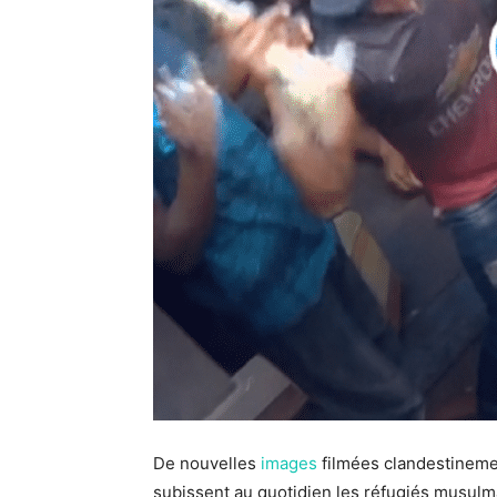
De nouvelles
images
filmées clandestineme
subissent au quotidien les réfugiés musul