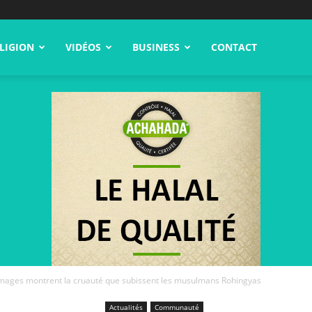
LIGION
VIDÉOS
BUSINESS
CONTACT
images montrent la cruauté que subissent les musulmans Rohingyas
Actualités
Communauté