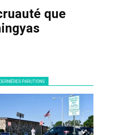
cruauté que
hingyas
DERNIÈRES PARUTIONS