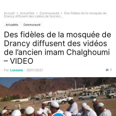
Accueil
Actualités
Communauté
Des fidèles de la mosquée de
Drancy diffusent des vidéos de l’ancien...
Actualités
Communauté
Des fidèles de la mosquée de
Drancy diffusent des vidéos
de l’ancien imam Chalghoumi
– VIDEO
0
Par
Lassana
-
26/01/2021