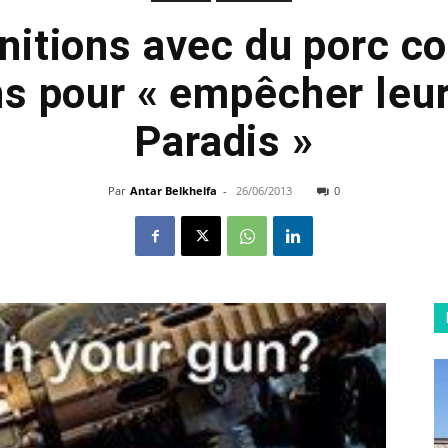
itions avec du porc co
 pour « empêcher leur
Paradis »
Par
Antar Belkhelfa
-
26/06/2013
0