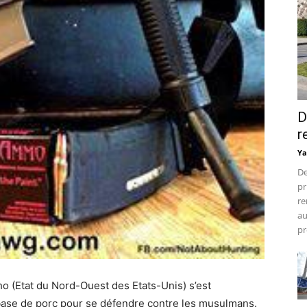
D
r
Ya
De
pr
re
au
pr
o (Etat du Nord-Ouest des Etats-Unis) s’est
base de porc pour se défendre contre les musulmans.