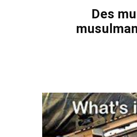
Des mun
musulmans