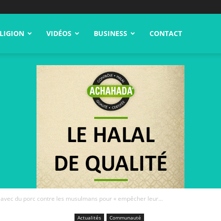
LIGION
VIDÉOS
BUSINESS
CONTACT
avec du porc contre les musulmans pour « empêcher leur...
Actualités
Communauté