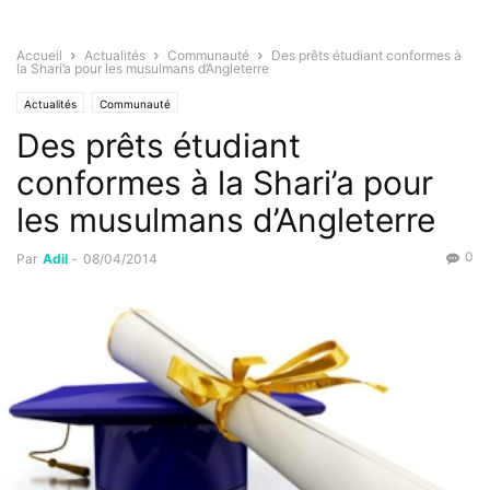
Accueil
Actualités
Communauté
Des prêts étudiant conformes à
la Shari’a pour les musulmans d’Angleterre
Actualités
Communauté
Des prêts étudiant
conformes à la Shari’a pour
les musulmans d’Angleterre
0
Par
Adil
-
08/04/2014