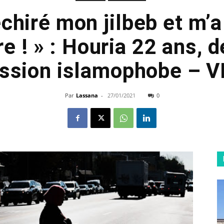
échiré mon jilbeb et m’
re ! » : Houria 22 ans,
ssion islamophobe – 
Par
Lassana
-
27/01/2021
0