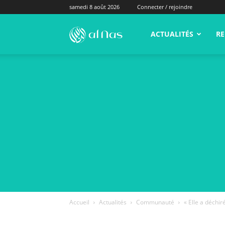
samedi 8 août 2026
Connecter / rejoindre
alNas.fr
ACTUALITÉS
RE
Accueil
Actualités
Communauté
« Elle a déchir