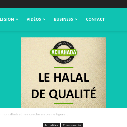
LIGION
VIDÉOS
BUSINESS
CONTACT
é mon jilbeb et m’a craché en pleine figure...
Actualités
Communauté