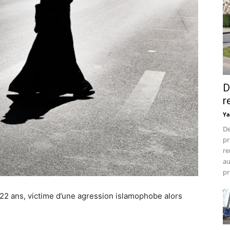
D
r
Ya
De
pr
re
au
pr
22 ans, victime d’une agression islamophobe alors