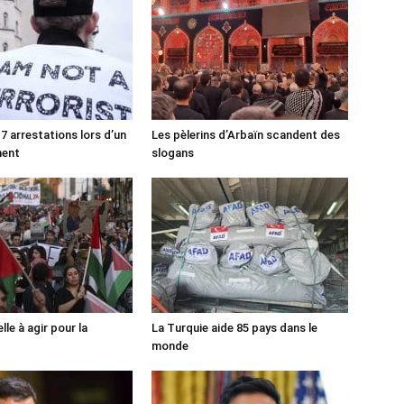
7 arrestations lors d’un
Les pèlerins d’Arbaïn scandent des
ment
slogans
lle à agir pour la
La Turquie aide 85 pays dans le
monde