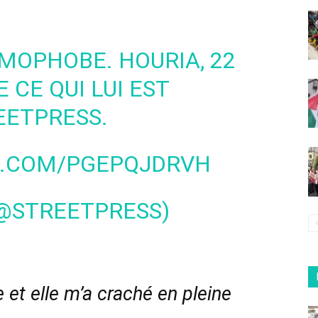
AMOPHOBE. HOURIA, 22
 CE QUI LUI EST
EETPRESS.
R.COM/PGEPQJDRVH
(@STREETPRESS)
 et elle m’a craché en pleine