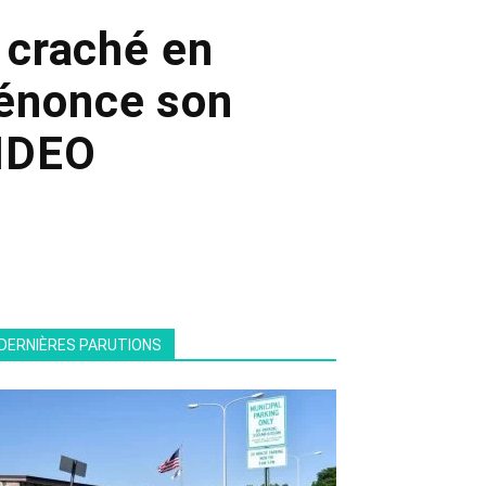
a craché en
 dénonce son
VIDEO
DERNIÈRES PARUTIONS