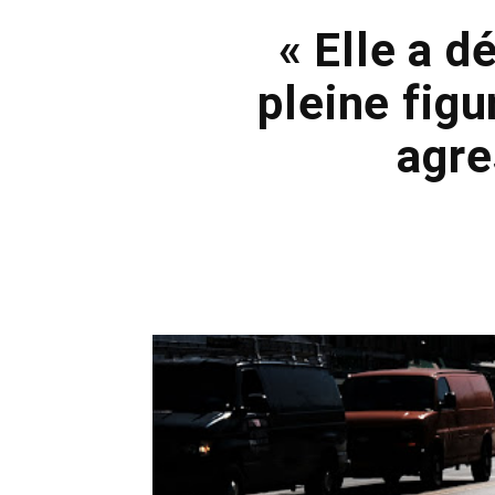
« Elle a d
pleine figu
agre