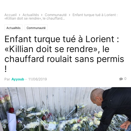
Accueil
Actualités
Communauté
Enfant turque tué à Lorient :
«Killian doit se rendre», le chauffard...
Actualités
Communauté
Enfant turque tué à Lorient :
«Killian doit se rendre», le
chauffard roulait sans permis
!
0
Par
Ayyoub
-
11/06/2019