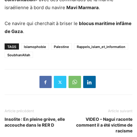
israélienne à bord du navire
Mavi Marmara
.
Ce navire qui cherchait à briser le
blocus maritime infâme
de Gaza
.
TAGS
Islamophobie
Palestine
Rappels_islam_et_information
SoubhanAllah
Article précédent
Article suivant
Insolite : En pleine grève, elle
VIDEO – Nagui raconte
accouche dans le RER D
comment il a été victime de
racisme