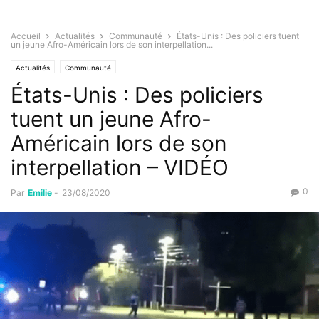
Accueil
Actualités
Communauté
États-Unis : Des policiers tuent
un jeune Afro-Américain lors de son interpellation...
Actualités
Communauté
États-Unis : Des policiers
tuent un jeune Afro-
Américain lors de son
interpellation – VIDÉO
0
Par
Emilie
-
23/08/2020