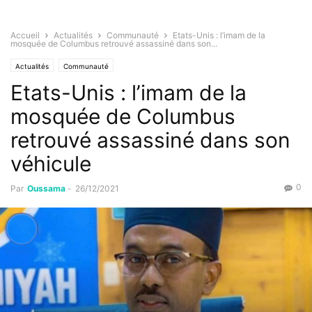
Accueil
Actualités
Communauté
Etats-Unis : l’imam de la
mosquée de Columbus retrouvé assassiné dans son...
Actualités
Communauté
Etats-Unis : l’imam de la
mosquée de Columbus
retrouvé assassiné dans son
véhicule
0
Par
Oussama
-
26/12/2021