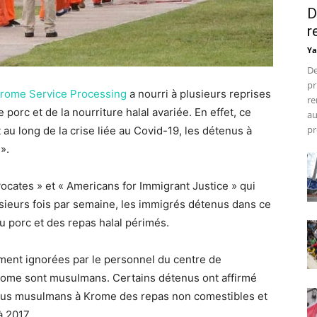
D
r
Ya
De
pr
rome Service Processing
a nourri à plusieurs reprises
re
orc et de la nourriture halal avariée. En effet, ce
au
pr
 au long de la crise liée au Covid-19, les détenus à
 ».
ocates » et « Americans for Immigrant Justice » qui
lusieurs fois par semaine, les immigrés détenus dans ce
u porc et des repas halal périmés.
ement ignorées par le personnel du centre de
rome sont musulmans. Certains détenus ont affirmé
tenus musulmans à Krome des repas non comestibles et
à 2017.