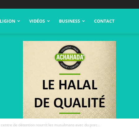
LIGION
VIDÉOS
BUSINESS
CONTACT
n centre de détention nourrit les musulmans avec du porc...