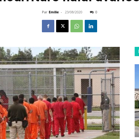
Par
Emilie
-
23/08/2020
0