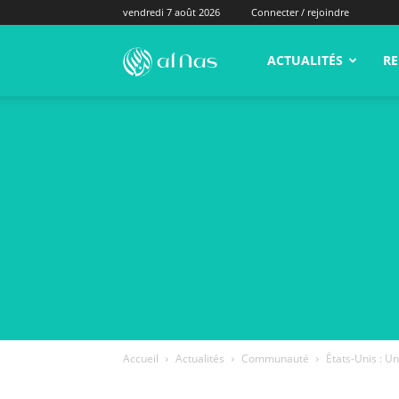
vendredi 7 août 2026
Connecter / rejoindre
alNas.fr
ACTUALITÉS
RE
Accueil
Actualités
Communauté
États-Unis : U