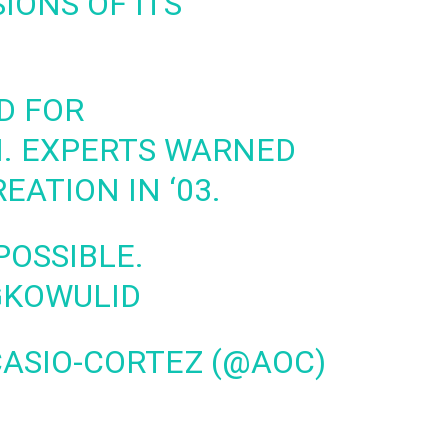
IONS OF ITS
D FOR
. EXPERTS WARNED
REATION IN ‘03.
POSSIBLE.
GKOWULID
ASIO-CORTEZ (@AOC)