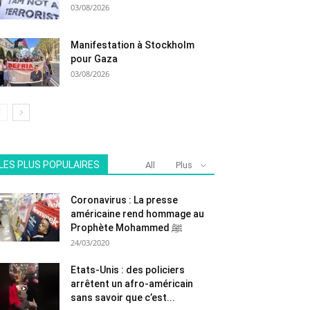
03/08/2026
Manifestation à Stockholm
pour Gaza
03/08/2026
LES PLUS POPULAIRES
All
Plus
Coronavirus : La presse
américaine rend hommage au
Prophète Mohammed ﷺ
24/03/2020
Etats-Unis : des policiers
arrêtent un afro-américain
sans savoir que c’est...