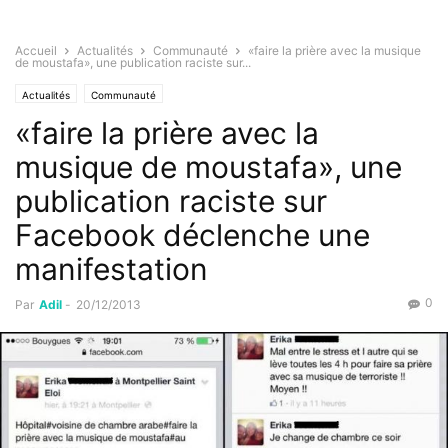
Accueil
Actualités
Communauté
«faire la prière avec la musique
de moustafa», une publication raciste sur...
Actualités
Communauté
«faire la prière avec la
musique de moustafa», une
publication raciste sur
Facebook déclenche une
manifestation
0
Par
Adil
-
20/12/2013