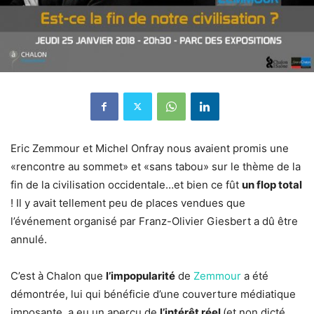
Eric Zemmour et Michel Onfray nous avaient promis une
«rencontre au sommet» et «sans tabou» sur le thème de la
fin de la civilisation occidentale…et bien ce fût
un flop total
! Il y avait tellement peu de places vendues que
l’événement organisé par Franz-Olivier Giesbert a dû être
annulé.
C’est à Chalon que
l’impopularité
de
Zemmour
a été
démontrée, lui qui bénéficie d’une couverture médiatique
imposante, a eu un aperçu de
l’intérêt réel
(et non dicté