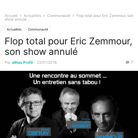
Accueil
Actualités
Communauté
Flop total pour Eric Zemmour, son
show annulé
Actualités
Communauté
Flop total pour Eric Zemmour,
son show annulé
0
Par
alNas Profil
-
22/01/2018