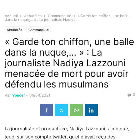
Accueil
Actualités
Communauté
« Garde ton chiffon, une balle
dans la nuque,… » : La journaliste Nadiya...
Actualités
Communauté
« Garde ton chiffon, une balle
dans la nuque,… » : La
journaliste Nadiya Lazzouni
menacée de mort pour avoir
défendu les musulmans
0
Par
Youcef
-
09/04/2021
La journaliste et productrice, Nadiya Lazzouni, a indiqué,
jeudi sur son compte twitter, qu’elle avait reçu des