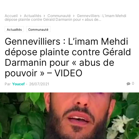
Accueil
Actualités
Communauté
Gennevilliers : L’imam Mehdi
dépose plainte contre Gérald Darmanin pour « abus de...
Actualités
Communauté
Gennevilliers : L’imam Mehdi
dépose plainte contre Gérald
Darmanin pour « abus de
pouvoir » – VIDEO
0
Par
Youcef
-
26/07/2021