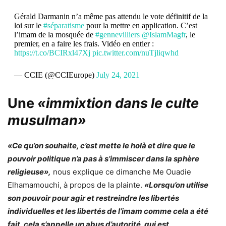
Gérald Darmanin n’a même pas attendu le vote définitif de la
loi sur le
#séparatisme
pour la mettre en application. C’est
l’imam de la mosquée de
#gennevilliers
@IslamMagfr
, le
premier, en a faire les frais. Vidéo en entier :
https://t.co/BCIRxl47Xj
pic.twitter.com/nuTjliqwhd
— CCIE (@CCIEurope)
July 24, 2021
Une
«immixtion dans le culte
musulman»
«Ce qu’on souhaite, c’est mette le holà et dire que le
pouvoir politique n’a pas à s’immiscer dans la sphère
religieuse»,
nous explique ce dimanche Me Ouadie
Elhamamouchi, à propos de la plainte.
«Lorsqu’on utilise
son pouvoir pour agir et restreindre les libertés
individuelles et les libertés de l’imam comme cela a été
fait, cela s’appelle un abus d’autorité, qui est