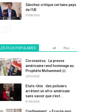
Sánchez critique certains pays
de l’UE
03/08/2026
LES PLUS POPULAIRES
All
Plus
Coronavirus : La presse
américaine rend hommage au
Prophète Mohammed ﷺ
24/03/2020
Etats-Unis : des policiers
arrêtent un afro-américain
sans savoir que c’est...
01/06/2020
Confinement : « Ecoute-moi