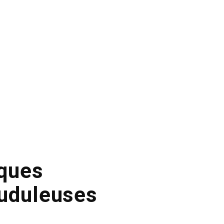
iques
auduleuses
e