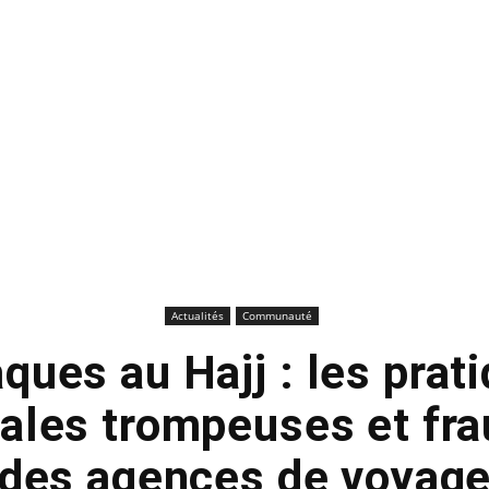
Actualités
Communauté
ques au Hajj : les prat
les trompeuses et fr
des agences de voyag