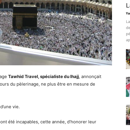
L
Ya
La
de
pé
ap
yage
Tawhid Travel, spécialiste du lhajj
, annonçait
x jours du pèlerinage, ne plus être en mesure de
 d’une vie.
 ont été incapables, cette année, d’honorer leur