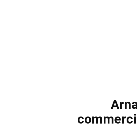
Arna
commercia