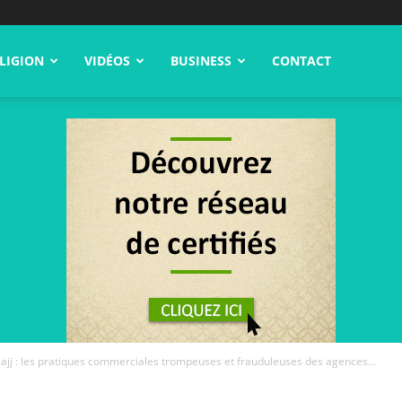
LIGION
VIDÉOS
BUSINESS
CONTACT
jj : les pratiques commerciales trompeuses et frauduleuses des agences...