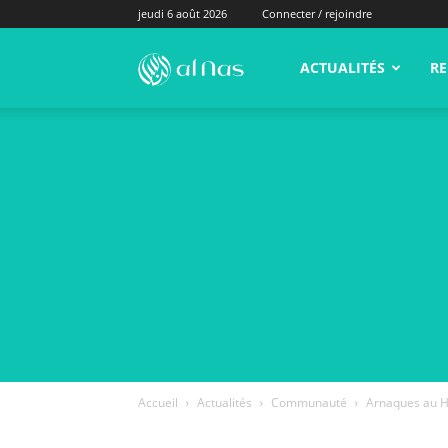
jeudi 6 août 2026
Connecter / rejoindre
alNas.fr
ACTUALITÉS
RE
Accueil
Actualités
Communauté
Arnaques au Ha