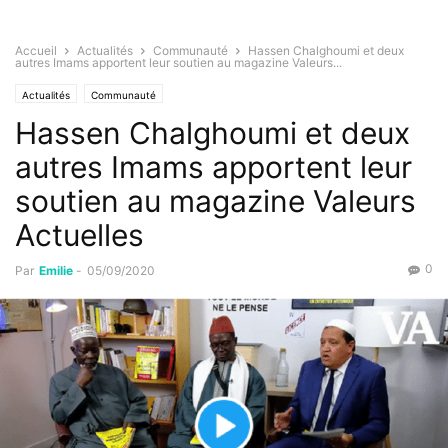
Accueil
Actualités
Communauté
Hassen Chalghoumi et deux
autres Imams apportent leur soutien au magazine Valeurs...
Actualités
Communauté
Hassen Chalghoumi et deux
autres Imams apportent leur
soutien au magazine Valeurs
Actuelles
0
Par
Emilie
-
05/09/2020