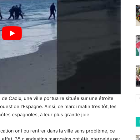
 de Cadix, une ville portuaire située sur une étroite
uest de l’Espagne. Ainsi, ce mardi matin très tôt, les
côtes espagnoles, à leur plus grande joie.
cation ont pu rentrer dans la ville sans problème, ce
 effet, 35 clandestins marocains ont été interpelés par