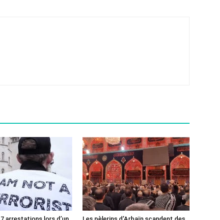
7 arrestations lors d’un
Les pèlerins d’Arbaïn scandent des