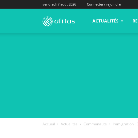
vendredi 7 août 2026
Connecter / rejoindre
alNas.fr
ACTUALITÉS
RE
Accueil
Actualités
Communauté
Immigration : 