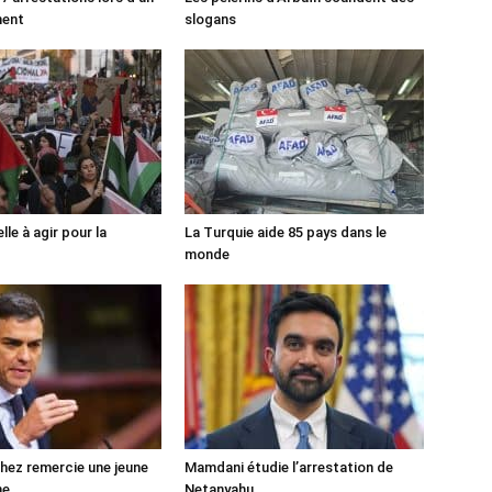
ment
slogans
lle à agir pour la
La Turquie aide 85 pays dans le
monde
ez remercie une jeune
Mamdani étudie l’arrestation de
ne
Netanyahu