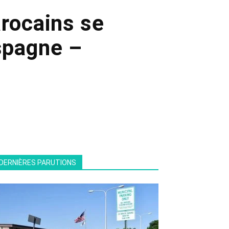
arocains se
Espagne –
DERNIÈRES PARUTIONS