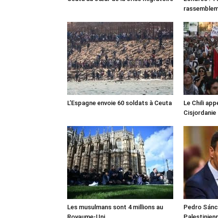
rassemble
L’Espagne envoie 60 soldats à Ceuta
Le Chili appe
Cisjordanie
Les musulmans sont 4 millions au
Pedro Sánch
Royaume-Uni
Palestinien