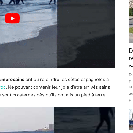
D
r
Ya
De
s marocains
ont pu rejoindre les côtes espagnoles à
pr
roc
. Ne pouvant contenir leur joie d’être arrivés sains
re
au
 sont prosternés dès qu’ils ont mis un pied à terre.
pr