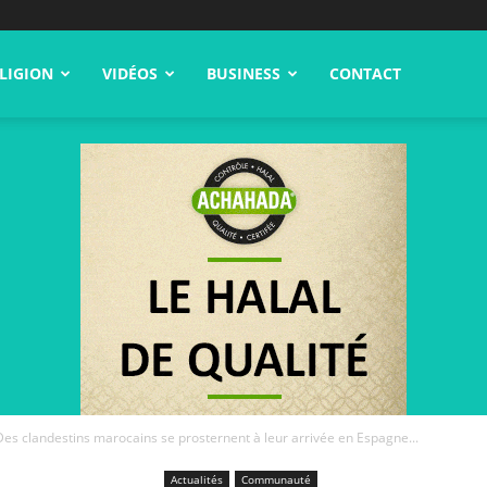
LIGION
VIDÉOS
BUSINESS
CONTACT
Des clandestins marocains se prosternent à leur arrivée en Espagne...
Actualités
Communauté