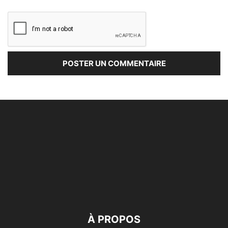
À PROPOS
Dans un monde numérique et interconnecté alNas use de
moyens techniques actuels pour protéger la Vie privée et
la liberté de ses utilisateurs, membres ou adhérents, en
s’appuyant sur les directives de la CNIL.