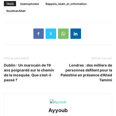
TAGS
Islamophobie
Rappels_islam_et_information
SoubhanAllah
Article précédent
Article suivant
Dublin : Un marocain de 19
Londres : des milliers de
ans poignardé sur le chemin
personnes défilent pour la
de la mosquée. Que s’est-il
Palestine en présence d’Ahed
passé ?
Tamimi
Ayyoub