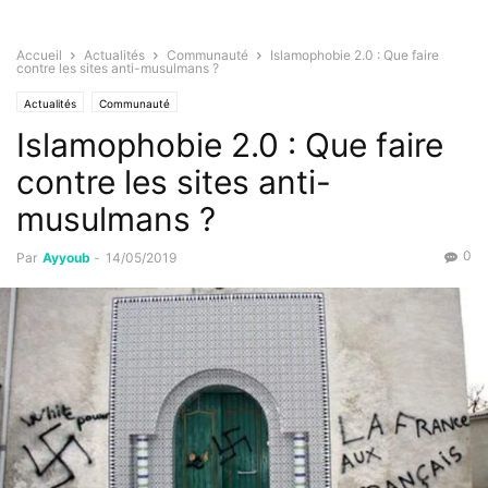
Accueil
Actualités
Communauté
Islamophobie 2.0 : Que faire
contre les sites anti-musulmans ?
Actualités
Communauté
Islamophobie 2.0 : Que faire
contre les sites anti-
musulmans ?
0
Par
Ayyoub
-
14/05/2019