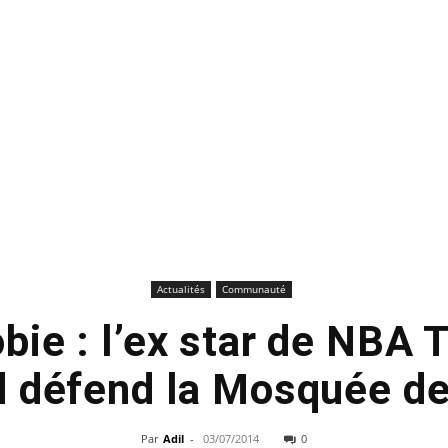
Actualités
Communauté
ie : l’ex star de NBA 
 défend la Mosquée de 
Par
Adil
-
03/07/2014
0