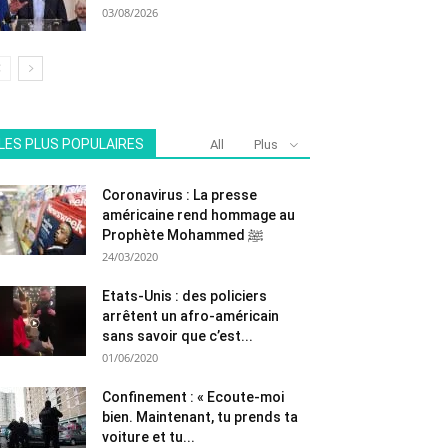
03/08/2026
LES PLUS POPULAIRES
All
Plus
Coronavirus : La presse
américaine rend hommage au
Prophète Mohammed ﷺ
24/03/2020
Etats-Unis : des policiers
arrêtent un afro-américain
sans savoir que c’est...
01/06/2020
Confinement : « Ecoute-moi
bien. Maintenant, tu prends ta
voiture et tu...