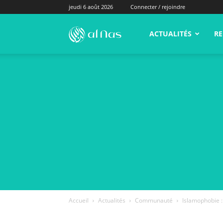
jeudi 6 août 2026
Connecter / rejoindre
alNas.fr
ACTUALITÉS
RE
Accueil
Actualités
Communauté
Islamophobie :