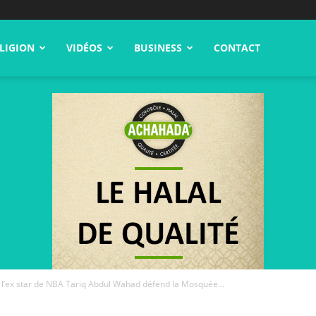
LIGION
VIDÉOS
BUSINESS
CONTACT
 l’ex star de NBA Tariq Abdul Wahad défend la Mosquée...