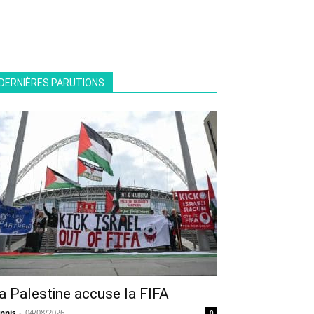
DERNIÈRES PARUTIONS
a Palestine accuse la FIFA
nnis
-
04/08/2026
0