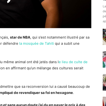
La
de
pé
ap
nçais,
star de NBA
, qui s’est notamment illustré par sa
pour défendre
la mosquée de Tahiti
qui a subit une
u même animal ont été jetés dans l
e lieu de culte de
tion en affirmant qu’un mélange des cultures serait
admettre que sa reconversion lui a causé beaucoup de
mpliqué de revendiquer sa foi en hexagone
.
et sans aucun doute j’ai du en payer le prix à des