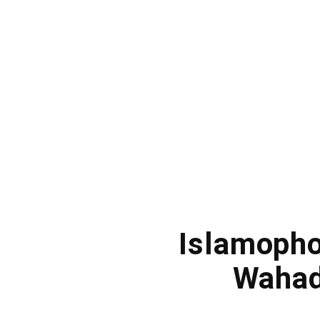
Islamophob
Wahad