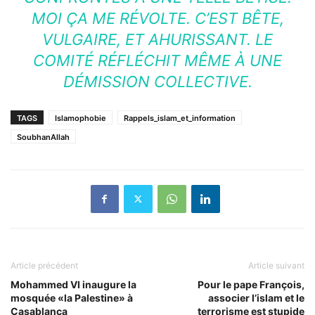
MOI ÇA ME RÉVOLTE. C’EST BÊTE,
VULGAIRE, ET AHURISSANT. LE
COMITÉ RÉFLÉCHIT MÊME À UNE
DÉMISSION COLLECTIVE.
TAGS
Islamophobie
Rappels_islam_et_information
SoubhanAllah
Article précédent
Article suivant
Mohammed VI inaugure la
Pour le pape François,
mosquée «la Palestine» à
associer l’islam et le
Casablanca
terrorisme est stupide