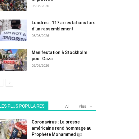
03/08/2026
Londres : 117 arrestations lors
d’un rassemblement
03/08/2026
Manifestation à Stockholm
pour Gaza
03/08/2026
LES PLUS POPULAIRES
All
Plus
Coronavirus : La presse
américaine rend hommage au
Prophète Mohammed ﷺ