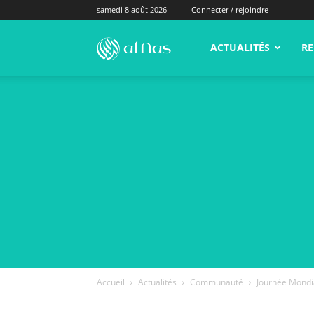
samedi 8 août 2026
Connecter / rejoindre
alNas.fr
ACTUALITÉS
RE
Accueil
Actualités
Communauté
Journée Mondia