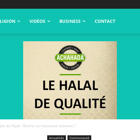
LIGION
VIDÉOS
BUSINESS
CONTACT
le du Hijab : Bonne ou mauvaise initiative ?
Actualités
Communauté