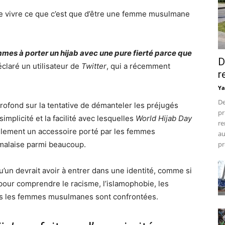
de vivre ce que c’est que d’être une femme musulmane
 femmes à porter un hijab avec une pure fierté parce que
D
éclaré un utilisateur de
Twitter
, qui a récemment
r
Ya
De
rofond sur la tentative de démanteler les préjugés
pr
implicité et la facilité avec lesquelles
World Hijab Day
re
ulement un accessoire porté par les femmes
au
malaise parmi beaucoup.
pr
u’un devrait avoir à entrer dans une identité, comme si
pour comprendre le racisme, l’islamophobie, les
es les femmes musulmanes sont confrontées.