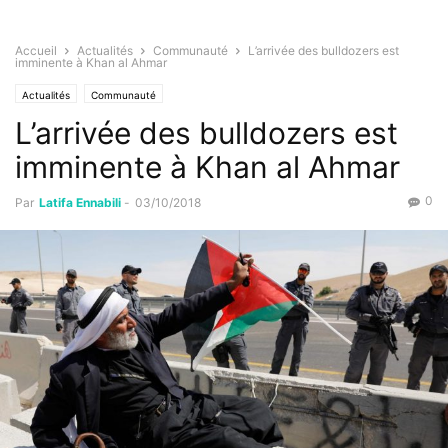
Accueil
Actualités
Communauté
L’arrivée des bulldozers est
imminente à Khan al Ahmar
Actualités
Communauté
L’arrivée des bulldozers est
imminente à Khan al Ahmar
0
Par
Latifa Ennabili
-
03/10/2018