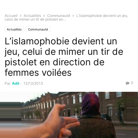
Accueil
Actualités
Communauté
L’islamophobie devient un jeu,
celui de mimer un tir de pistolet en...
Actualités
Communauté
L’islamophobie devient un
jeu, celui de mimer un tir de
pistolet en direction de
femmes voilées
0
Par
Adil
-
13/12/2013