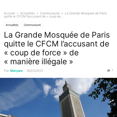
Accueil
Actualités
Communauté
La Grande Mosquée de Paris
quitte le CFCM l’accusant de « coup de...
Actualités
Communauté
La Grande Mosquée de Paris
quitte le CFCM l’accusant de
« coup de force » de
« manière illégale »
1
Par
Maryam
-
18/03/2021