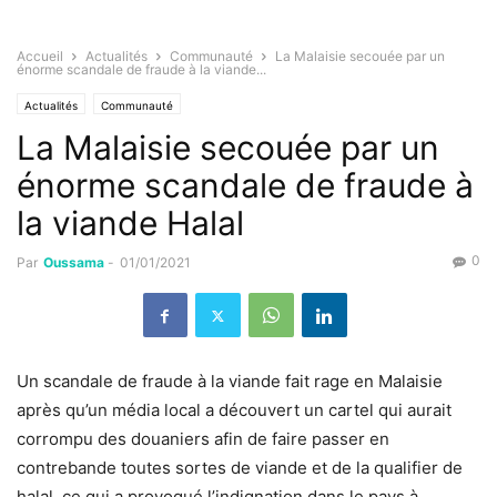
Accueil
Actualités
Communauté
La Malaisie secouée par un
énorme scandale de fraude à la viande...
Actualités
Communauté
La Malaisie secouée par un
énorme scandale de fraude à
la viande Halal
0
Par
Oussama
-
01/01/2021
Un scandale de fraude à la viande fait rage en Malaisie
après qu’un média local a découvert un cartel qui aurait
corrompu des douaniers afin de faire passer en
contrebande toutes sortes de viande et de la qualifier de
halal, ce qui a provoqué l’indignation dans le pays à