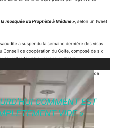
 à la mosquée du Prophète à Médine »
, selon un tweet
e saoudite a suspendu la semaine dernière des visas
 du Conseil de coopération du Golfe, composé de six
 des villes les plus sacrées de l’Islam.
les allées désertes du site sacré à un moment de
OURD’HUI COMMENT EST
MPLÈTEMENT VIDE »