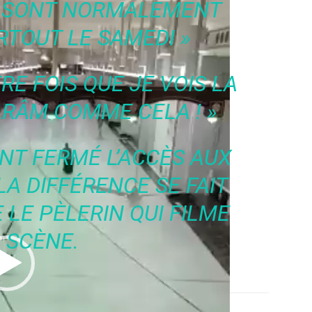
ES SONT NORMALEMENT
RTOUT LE SAMEDI »
RE FOIS QUE JE VOIS LA
RÂM COMME CELA ! »
ONT FERMÉ L’ACCÈS AUX
LA DIFFÉRENCE SE FAIT
 LE PÈLERIN QUI FILME
 SCÈNE.