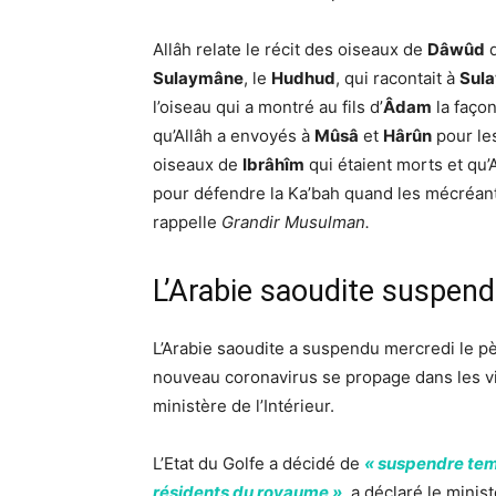
Allâh relate le récit des oiseaux de
Dâwûd
q
Sulaymâne
, le
Hudhud
, qui racontait à
Sul
l’oiseau qui a montré au fils d’
Âdam
la façon
qu’Allâh a envoyés à
Mûsâ
et
Hârûn
pour les
oiseaux de
Ibrâhîm
qui étaient morts et qu’A
pour défendre la Ka’bah quand les mécréant
rappelle
Grandir Musulman.
L’Arabie saoudite suspend
L’Arabie saoudite a suspendu mercredi le pè
nouveau coronavirus se propage dans les vi
ministère de l’Intérieur.
L’Etat du Golfe a décidé de
« suspendre tem
résidents du royaume »
, a déclaré le mini