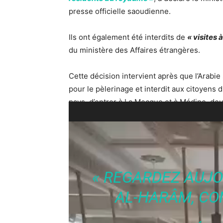
presse officielle saoudienne.
Ils ont également été interdits de
« visites
du ministère des Affaires étrangères.
Cette décision intervient après que l’Arabi
pour le pèlerinage et interdit aux citoyens
pays, d’entrer à La Mecque et à Médine, deux
Lecteur
Un homme présent à La Mecque avait filmé 
vidéo
faible affluence et déclare :
« REGARDEZ AUJ
AL-HARÂM, CO