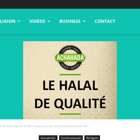
LIGION
VIDÉOS
BUSINESS
CONTACT
 laisse place à des oiseaux qui tournent autour de...
Actualités
Communauté
Religion