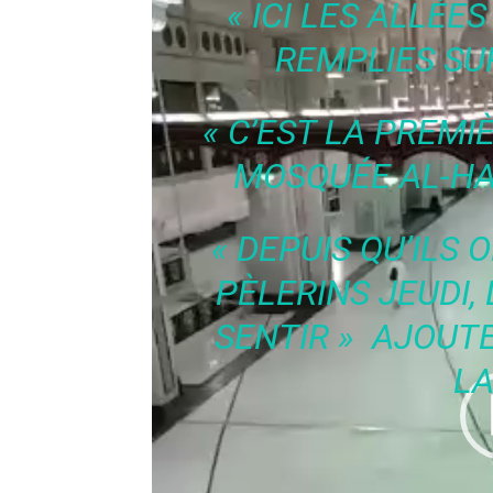
« ICI LES ALLÉ
REMPLIES SU
« C’EST LA PREMIÈ
MOSQUÉE AL-HA
« DEPUIS QU’ILS 
PÈLERINS JEUDI, 
SENTIR »
AJOUTE
LA