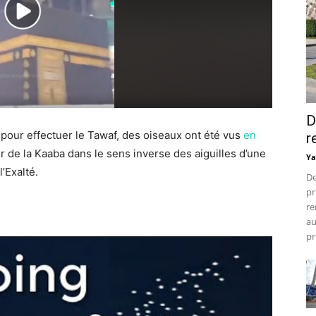
D
 pour effectuer le Tawaf, des oiseaux ont été vus
en
r
 de la Kaaba dans le sens inverse des aiguilles d’une
Ya
’Exalté.
De
pr
re
au
pr