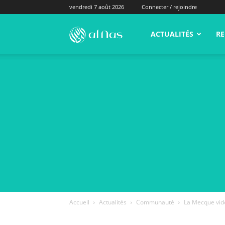
vendredi 7 août 2026
Connecter / rejoindre
alNas.fr
ACTUALITÉS
RE
Accueil
Actualités
Communauté
La Mecque vide