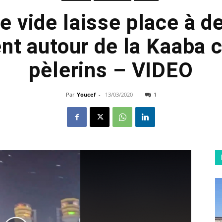
 vide laisse place à d
ent autour de la Kaaba
pèlerins – VIDEO
Par
Youcef
-
13/03/2020
1