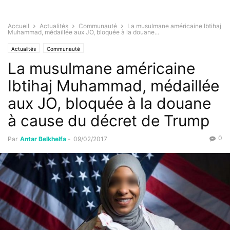
Accueil
Actualités
Communauté
La musulmane américaine Ibtihaj
Muhammad, médaillée aux JO, bloquée à la douane...
Actualités
Communauté
La musulmane américaine
Ibtihaj Muhammad, médaillée
aux JO, bloquée à la douane
à cause du décret de Trump
0
Par
Antar Belkhelfa
-
09/02/2017