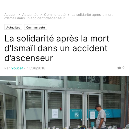
Accueil
Actualités
Communauté
La solidarité après la mort
d’Ismaïl dans un accident d’ascenseur
Actualités
Communauté
La solidarité après la mort
d’Ismaïl dans un accident
d’ascenseur
0
Par
Youcef
-
11/06/2018