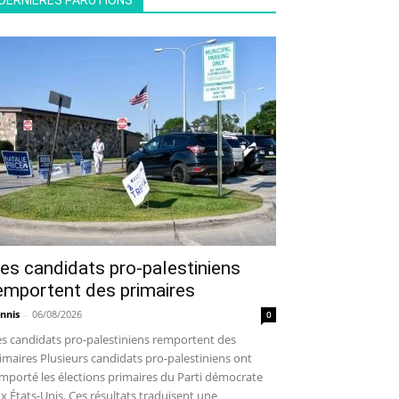
DERNIÈRES PARUTIONS
es candidats pro-palestiniens
emportent des primaires
nnis
-
06/08/2026
0
s candidats pro-palestiniens remportent des
imaires Plusieurs candidats pro-palestiniens ont
mporté les élections primaires du Parti démocrate
x États-Unis. Ces résultats traduisent une