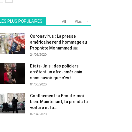
LES PLUS POPULAIRES
All
Plus
Coronavirus : La presse
américaine rend hommage au
Prophète Mohammed ﷺ
24/03/2020
Etats-Unis : des policiers
arrêtent un afro-américain
sans savoir que c’est...
01/06/2020
Confinement : « Ecoute-moi
bien. Maintenant, tu prends ta
voiture et tu...
07/04/2020