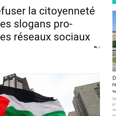
efuser la citoyenneté
des slogans pro-
 les réseaux sociaux
0
D
r
Ya
De
pr
re
au