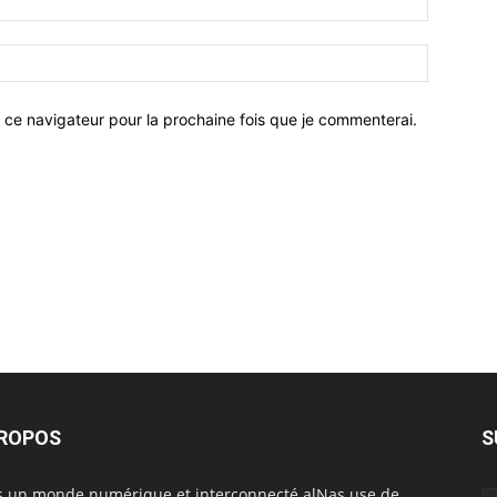
 ce navigateur pour la prochaine fois que je commenterai.
PROPOS
S
 un monde numérique et interconnecté alNas use de