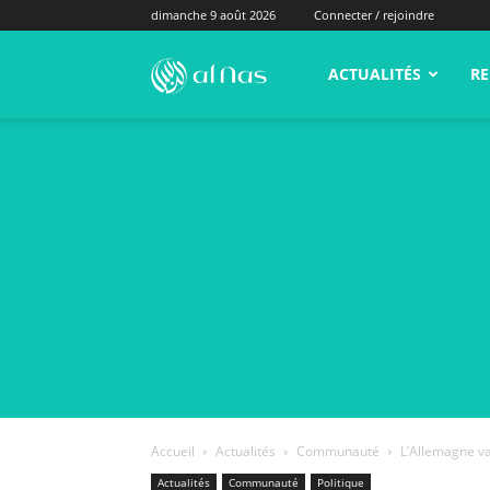
dimanche 9 août 2026
Connecter / rejoindre
alNas.fr
ACTUALITÉS
RE
Accueil
Actualités
Communauté
L’Allemagne va 
Actualités
Communauté
Politique