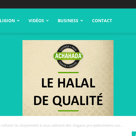
LIGION
VIDÉOS
BUSINESS
CONTACT
refuser la citoyenneté à ceux utilisant des slogans pro-palestiniens sur...