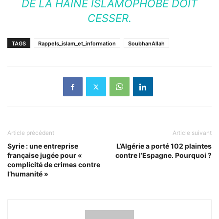
DE LA HAINE ISLAMOPHOBE DOIT
CESSER.
TAGS
Rappels_islam_et_information
SoubhanAllah
Article précédent
Article suivant
Syrie : une entreprise
L’Algérie a porté 102 plaintes
française jugée pour «
contre l’Espagne. Pourquoi ?
complicité de crimes contre
l’humanité »