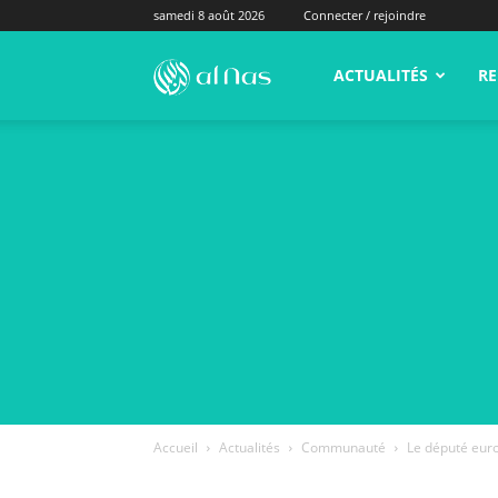
samedi 8 août 2026
Connecter / rejoindre
alNas.fr
ACTUALITÉS
RE
Accueil
Actualités
Communauté
Le député eur