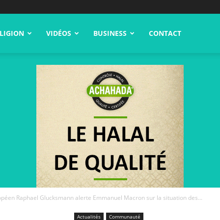
LIGION
VIDÉOS
BUSINESS
CONTACT
opéen Raphael Glucksmann alerte Emmanuel Macron sur la situation des...
Actualités
Communauté