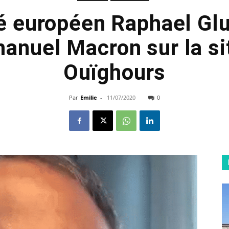
é européen Raphael G
anuel Macron sur la si
Ouïghours
Par
Emilie
-
11/07/2020
0