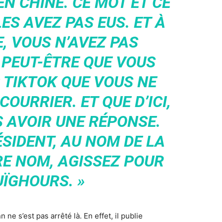
N CHINE. CE MOT ET CE
ES AVEZ PAS EUS. ET À
, VOUS N’AVEZ PAS
 PEUT-ÊTRE QUE VOUS
 TIKTOK QUE VOUS NE
OURRIER. ET QUE D’ICI,
 AVOIR UNE RÉPONSE.
SIDENT, AU NOM DE LA
RE NOM, AGISSEZ POUR
UÏGHOURS. »
e s’est pas arrêté là. En effet, il publie