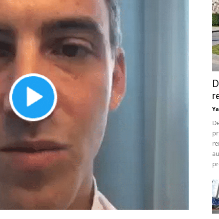
D
r
Ya
De
pr
re
au
pr