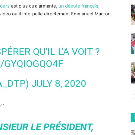
ours
est plus qu’alarmante,
un député français,
 vidéo où il interpelle directement Emmanuel Macron.
PÉRER QU’IL L’A VOIT ?
M/GYQIOGQO4F
ICHA_DTP)
JULY 8, 2020
 :
SIEUR LE PRÉSIDENT,