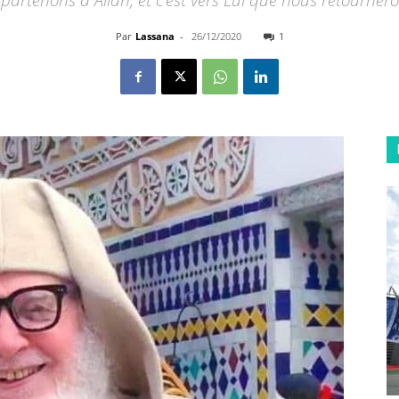
partenons à Allah, et c’est vers Lui que nous retourneron
Par
Lassana
-
26/12/2020
1