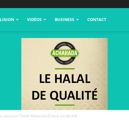
LIGION
VIDÉOS
BUSINESS
CONTACT
nt marocain Cheikh Mohamed El Jardi est décédé