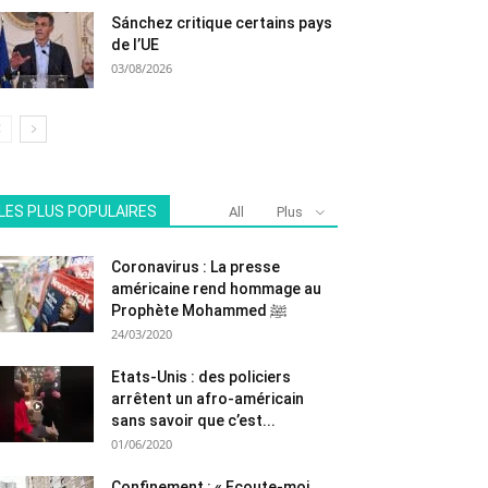
Sánchez critique certains pays
de l’UE
03/08/2026
LES PLUS POPULAIRES
All
Plus
Coronavirus : La presse
américaine rend hommage au
Prophète Mohammed ﷺ
24/03/2020
Etats-Unis : des policiers
arrêtent un afro-américain
sans savoir que c’est...
01/06/2020
Confinement : « Ecoute-moi