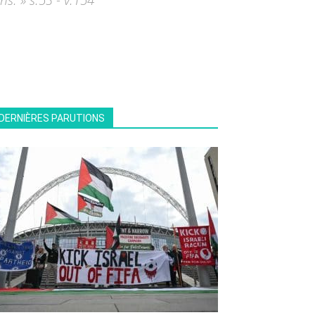
s. » s.53 - v.154
DERNIÈRES PARUTIONS