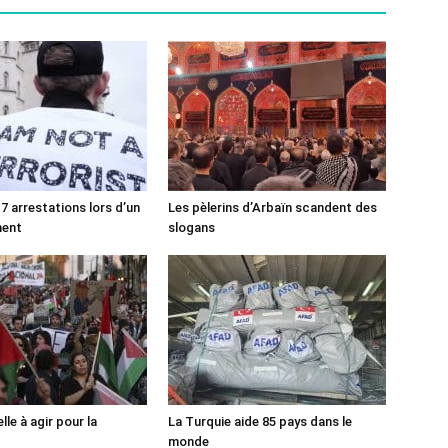
7 arrestations lors d’un
Les pèlerins d’Arbaïn scandent des
ment
slogans
lle à agir pour la
La Turquie aide 85 pays dans le
monde