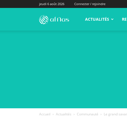
jeudi 6 août 2026
Connecter / rejoindre
alNas.fr
ACTUALITÉS
RE
Accueil
Actualités
Communauté
Le grand sava