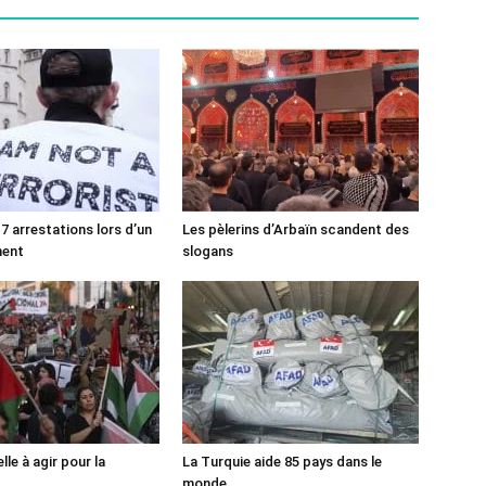
7 arrestations lors d’un
Les pèlerins d’Arbaïn scandent des
ment
slogans
lle à agir pour la
La Turquie aide 85 pays dans le
monde