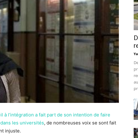
D
r
Ya
De
pr
re
au
pr
l à l’intégration a fait part de son intention de faire
e dans les universités
, de nombreuses voix se sont fait
t injuste.