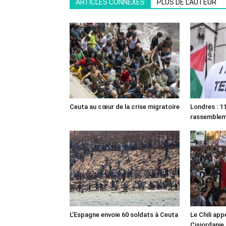
ARTICLES CONNEXES
PLUS DE L'AUTEUR
Ceuta au cœur de la crise migratoire
Londres : 11
rassemble
L’Espagne envoie 60 soldats à Ceuta
Le Chili appe
Cisjordanie