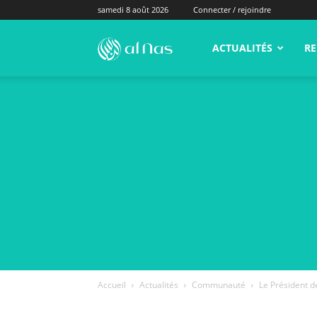
samedi 8 août 2026
Connecter / rejoindre
alNas.fr
ACTUALITÉS
RE
Accueil
Actualités
Communauté
Le Président de