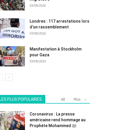
03/08/2026
Londres : 117 arrestations lors
d’un rassemblement
03/08/2026
Manifestation à Stockholm
pour Gaza
03/08/2026
LES PLUS POPULAIRES
All
Plus
Coronavirus : La presse
américaine rend hommage au
Prophète Mohammed ﷺ