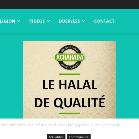
LIGION
VIDÉOS
BUSINESS
CONTACT
 la Conférence des Présidents d’université s’oppose à l’interdiction du...
Actualités
Communauté