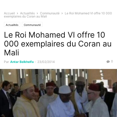
Accueil
Actualités
Communauté
Le Roi Mohamed VI offre 10 000
exemplaires du Coran au Mali
Actualités
Communauté
Le Roi Mohamed VI offre 10
000 exemplaires du Coran au
Mali
0
Par
Antar Belkhelfa
-
23/02/2014