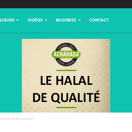
LIGION
VIDÉOS
BUSINESS
CONTACT
est lié au terrorisme