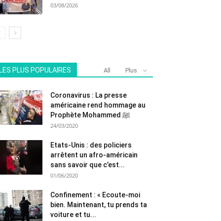
03/08/2026
LES PLUS POPULAIRES
All
Plus
Coronavirus : La presse
américaine rend hommage au
Prophète Mohammed ﷺ
24/03/2020
Etats-Unis : des policiers
arrêtent un afro-américain
sans savoir que c’est...
01/06/2020
Confinement : « Ecoute-moi
bien. Maintenant, tu prends ta
voiture et tu...