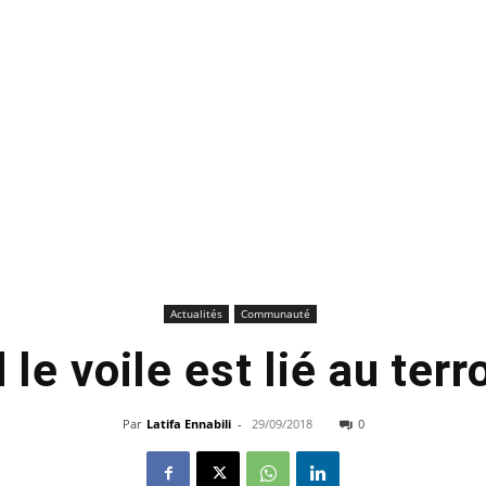
Actualités
Communauté
le voile est lié au ter
Par
Latifa Ennabili
-
29/09/2018
0