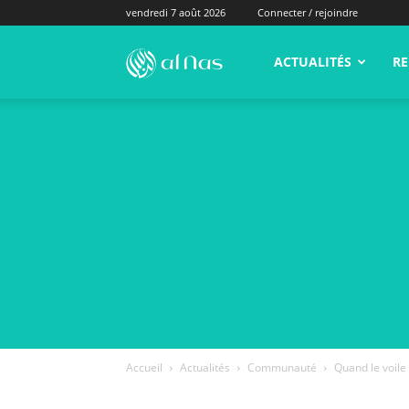
vendredi 7 août 2026
Connecter / rejoindre
alNas.fr
ACTUALITÉS
RE
Accueil
Actualités
Communauté
Quand le voile 