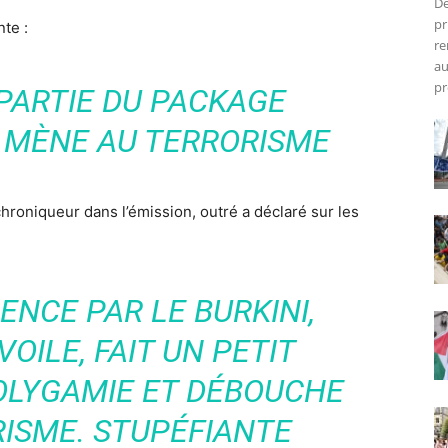
De
pr
te :
re
au
pr
 PARTIE DU PACKAGE
I MÈNE AU TERRORISME
hroniqueur dans l’émission, outré a déclaré sur les
NCE PAR LE BURKINI,
VOILE, FAIT UN PETIT
OLYGAMIE ET DÉBOUCHE
RISME. STUPÉFIANTE