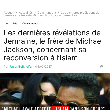
Accueil
Actualités
Communauté
Les dernières révélations de
Jermaine, le frère de Michael Jackson, concernant sa...
Actualités
Communauté
Les dernières révélations de
Jermaine, le frère de Michael
Jackson, concernant sa
reconversion à l’Islam
0
Par
Antar Belkhelfa
-
04/03/2017