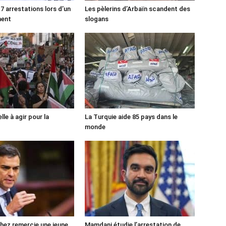
7 arrestations lors d’un
Les pèlerins d’Arbaïn scandent des
ment
slogans
lle à agir pour la
La Turquie aide 85 pays dans le
monde
ez remercie une jeune
Mamdani étudie l’arrestation de