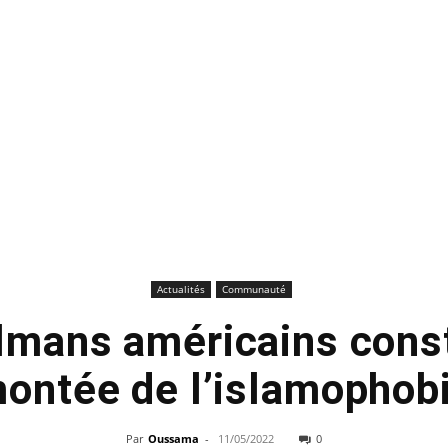
Actualités
Communauté
mans américains cons
ontée de l’islamophob
Par
Oussama
-
11/05/2022
0