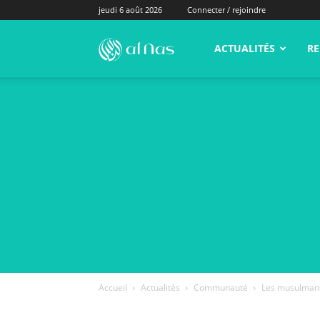
jeudi 6 août 2026
Connecter / rejoindre
alNas.fr
ACTUALITÉS
RE
Accueil
Actualités
Communauté
Les musulmans