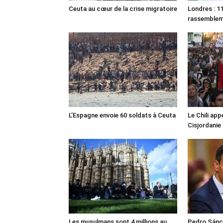
Ceuta au cœur de la crise migratoire
Londres : 11
rassemble
L’Espagne envoie 60 soldats à Ceuta
Le Chili appe
Cisjordanie
Les musulmans sont 4 millions au
Pedro Sánch