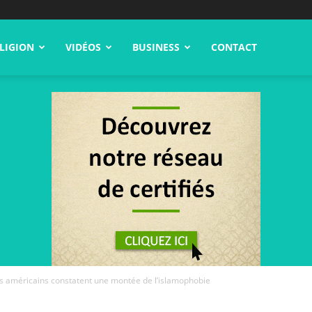
LIGION
VIDÉOS
BUSINESS
CONTACT
 américains constatent une montée de l’islamophobie