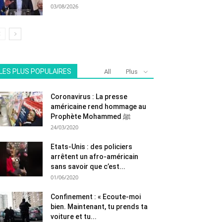
03/08/2026
LES PLUS POPULAIRES
All
Plus
Coronavirus : La presse
américaine rend hommage au
Prophète Mohammed ﷺ
24/03/2020
Etats-Unis : des policiers
arrêtent un afro-américain
sans savoir que c’est...
01/06/2020
Confinement : « Ecoute-moi
bien. Maintenant, tu prends ta
voiture et tu...