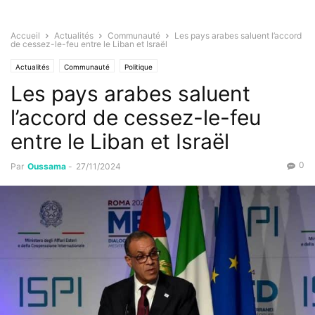
Accueil
Actualités
Communauté
Les pays arabes saluent l’accord
de cessez-le-feu entre le Liban et Israël
Actualités
Communauté
Politique
Les pays arabes saluent
l’accord de cessez-le-feu
entre le Liban et Israël
0
Par
Oussama
-
27/11/2024